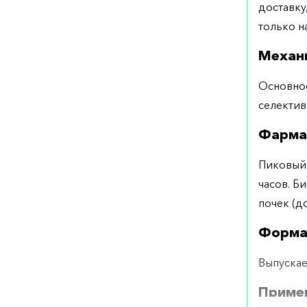
доставку
только на
Механ
Основное
селектив
Фарма
Пиковый 
часов. Б
почек (д
Форма
Выпускае
Примен