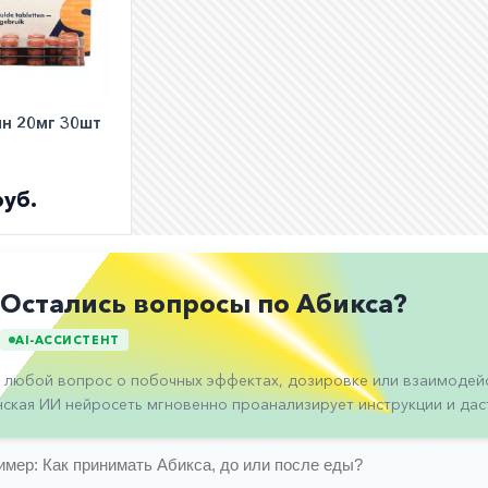
н 20мг 30шт
руб.
Остались вопросы по Абикса?
AI-АССИСТЕНТ
 любой вопрос о побочных эффектах, дозировке или взаимодейс
ская ИИ нейросеть мгновенно проанализирует инструкции и даст