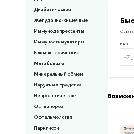
Диабетические
Быс
Желудочно-кишечные
Иммунодепрессанты
Оставьт
Иммуностимуляторы
ВАШ Т
Климактерические
Метаболизм
Минеральный обмен
Наружные средства
Неврологические
Возможн
Остеопороз
Офтальмология
Паркинсон