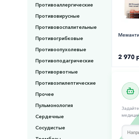
Противоаллергические
Противовирусные
Противовоспалительные
Меманти
Противогрибковые
Противоопухолевые
2 970 
Противоподагрические
Противорвотные
Противоэпилептические
Прочее
Пульмонология
Задайте
медицин
Сердечные
Сосудистые
Тромбозы