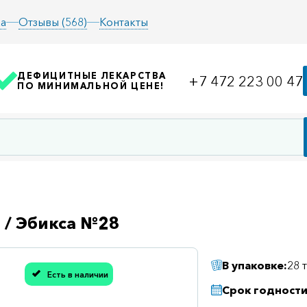
а
Отзывы (568)
Контакты
ДЕФИЦИТНЫЕ ЛЕКАРСТВА
+7 472 223 00 47
ПО МИНИМАЛЬНОЙ ЦЕНЕ!
 / Эбикса №28
В упаковке:
28 
Есть в наличии
асибо, мы учли Вашу оценку!
Срок годности