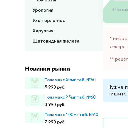
Урология
Частые
Ухо-горло-нос
Хирургия
* инфор
Щитовидная железа
лекарст
** реце
Новинки рынка
Топамакс 50мг таб. №60
Нужна п
5 990 руб.
пишите 
Топамакс 25мг таб. №60
3 990 руб.
Топамакс 100мг таб. №60
7 990 руб.