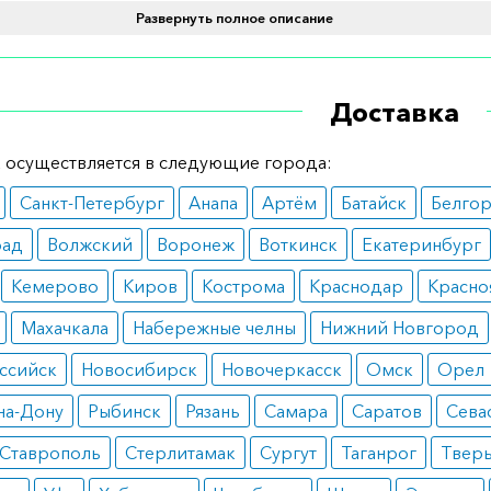
Развернуть полное описание
ь следует ежедневно, один раз, в идентичное время сут
приема препарата
Доставка
по 7 день – пол таблетки в сутки;
 по 14 день – одна таблетка в сутки;
5 по 21 день – полторы таблетки в сутки;
 осуществляется в следующие города:
2 дня – две таблетки в сутки.
Санкт-Петербург
Анапа
Артём
Батайск
Белго
ания
рад
Волжский
Воронеж
Воткинск
Екатеринбург
енция;
Кемерово
Киров
Кострома
Краснодар
Красно
езнь Альцгеймера.
Махачкала
Набережные челны
Нижний Новгород
вопоказания
ссийск
Новосибирск
Новочеркасск
Омск
Орел
ая чувствительность к препарату или его компонентам.
на-Дону
Рыбинск
Рязань
Самара
Саратов
Сева
ные реакции
Ставрополь
Стерлитамак
Сургут
Таганрог
Твер
ны нервной системы – беспокойство, нарушение коорди