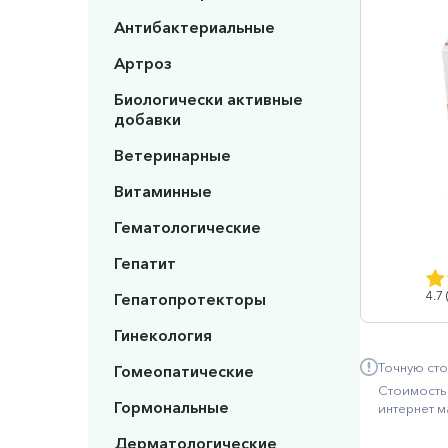
Антибактериальные
Артроз
Биологически активные
добавки
Ветеринарные
Витаминные
Гематологические
Гепатит
4.7
Гепатопротекторы
Гинекология
Точную сто
Гомеопатические
Стоимость 
Гормональные
интернет м
Дерматологические