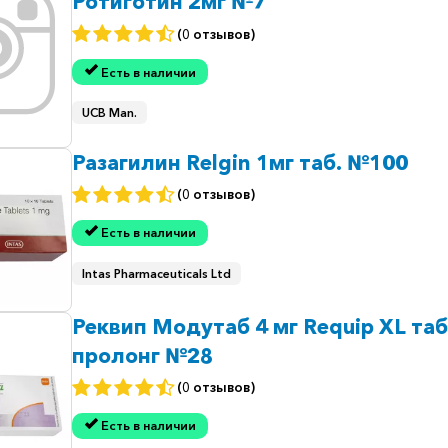
Ротиготин 2мг №7
(0 отзывов)
Есть в наличии
UCB Man.
Разагилин Relgin 1мг таб. №100
(0 отзывов)
Есть в наличии
Intas Pharmaceuticals Ltd
Реквип Модутаб 4 мг Requip XL таб
пролонг №28
(0 отзывов)
Есть в наличии