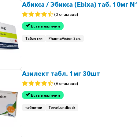
Абикса / Эбикса (Ebixa) таб. 10мг N
(0 отзывов)
Есть в наличии
Таблетки
PharmaVision San.
Азилект табл. 1мг 30шт
(6 отзывов)
Есть в наличии
таблетки
Teva/Lundbeck