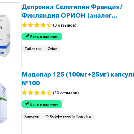
Депренил Селегилин Франция/
Финляндия ОРИОН (аналог
Эльдеприл) таб. 5мг №30
(0 отзывов)
Есть в наличии
Таблетки
Orion
Мадопар 125 (100мг+25мг) капсул
№100
(10 отзывов)
Есть в наличии
Капсулы
Ф.Хоффманн-Ля Рош Лтд