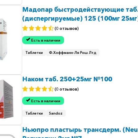
Мадопар быстродействующие таб
(диспергируемые) 125 (100мг 25мг
№100
(0 отзывов)
Есть в наличии
Таблетки
Ф.Хоффманн-Ля Рош Лтд
Наком таб. 250+25мг №100
(0 отзывов)
Есть в наличии
Таблетки
Sandoz
Ньюпро пластырь трансдерм. (Neu