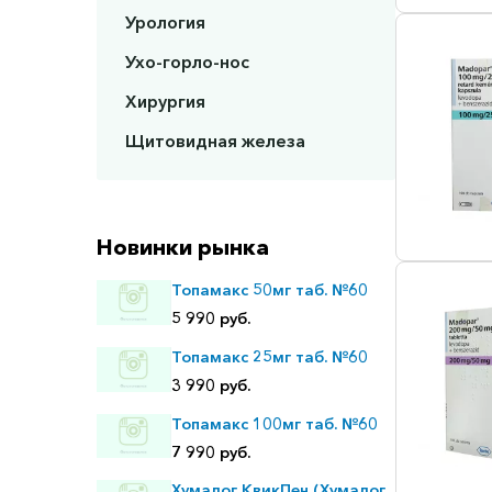
Урология
Ухо-горло-нос
Хирургия
Щитовидная железа
Новинки рынка
Топамакс 50мг таб. №60
5 990 руб.
Топамакс 25мг таб. №60
3 990 руб.
Топамакс 100мг таб. №60
7 990 руб.
Хумалог КвикПен (Хумалог