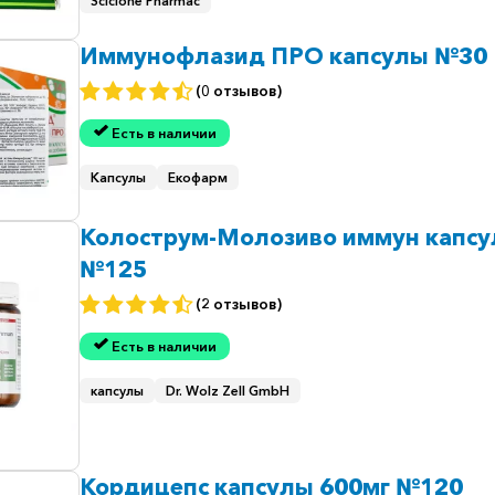
Sciclone Pharmac
Иммунофлазид ПРО капсулы №30
(0 отзывов)
Есть в наличии
Капсулы
Екофарм
Колострум-Молозиво иммун капс
№125
(2 отзывов)
Есть в наличии
капсулы
Dr. Wolz Zell GmbH
Кордицепс капсулы 600мг №120