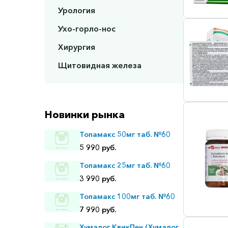
Урология
Ухо-горло-нос
Хирургия
Щитовидная железа
Новинки рынка
Топамакс 50мг таб. №60
5 990 руб.
Топамакс 25мг таб. №60
3 990 руб.
Топамакс 100мг таб. №60
7 990 руб.
Хумалог КвикПен (Хумалог