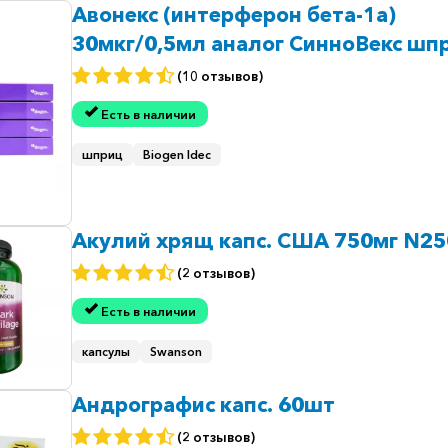
Авонекс (интерферон бета-1а)
30мкг/0,5мл аналог СинноВекс шпр
млн. ЕД) №4
(10 отзывов)
Есть в наличии
шприц
Biogen Idec
Акулий хрящ капс. США 750мг N25
(2 отзывов)
Есть в наличии
капсулы
Swanson
Андрографис капс. 60шт
(2 отзывов)