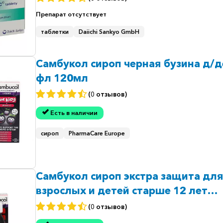
Препарат
отсутствует
таблетки
Daiichi Sankyo GmbH
Самбукол сироп черная бузина д/д
фл 120мл
(0 отзывов)
Есть в наличии
сироп
PharmaCare Europe
Самбукол сироп экстра защита дл
взрослых и детей старше 12 лет
(Sambucol Extra Defence) фл. 120м
(0 отзывов)