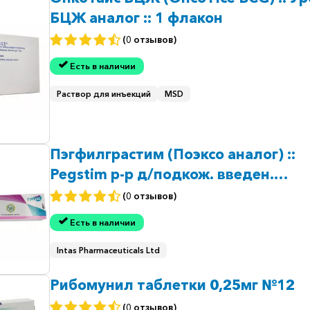
БЦЖ аналог :: 1 флакон
(0 отзывов)
Есть в наличии
Раствор для инъекций
MSD
Пэгфилграстим (Поэксо аналог) ::
Pegstim р-р д/подкож. введен.
6мг/0.6мл 1шт
(0 отзывов)
Есть в наличии
Intas Pharmaceuticals Ltd
Рибомунил таблетки 0,25мг №12
(0 отзывов)