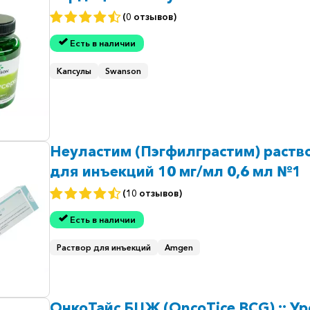
(0 отзывов)
Есть в наличии
Капсулы
Swanson
Неуластим (Пэгфилграстим) раств
для инъекций 10 мг/мл 0,6 мл №1
(10 отзывов)
Есть в наличии
Раствор для инъекций
Amgen
ОнкоТайс БЦЖ (OncoTice BCG) :: Ур