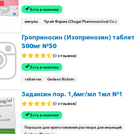
Есть в наличии
ампулы
Чугай Фарма (Chugai Pharmaceutical Co.)
Гроприносин (Изопринозин) табле
500мг №50
(0 отзывов)
Есть в наличии
таблетки
Gedeon Richter
Задаксин пор. 1,6мг/мл 1мл №1
(0 отзывов)
Есть в наличии
Порошок для приготовления раствора для инъекций