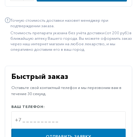
Иммуностимуляторы
Климактерические
Точную стоимость доставки назовет менеджер при
подтверждении заказа.
Метаболизм
Стоимость препарата указана без учёта доставки (от 200 руб) в
ближайшую аптеку Вашего города. Вы можете оформить заказ
Минеральный
через наш интернет магазин на любое лекарство, и мы
обмен
оперативно доставим его в ваш город.
Наружные
средства
Неврологические
Быстрый заказ
Остеопороз
Оставьте свой контактный телефон и мы перезвоним вам в
течение 30 секунд.
Офтальмология
ВАШ ТЕЛЕФОН:
Паркинсон
Противоаллергические
Противовирусные
ОТПРАВИТЬ ЗАЯВКУ