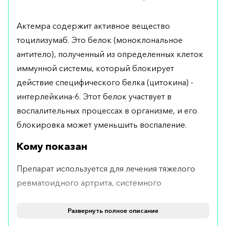
Актемра содержит активное вещество
тоцилизумаб. Это белок (моноклональное
антитело), ​​полученный из определенных клеток
иммунной системы, который блокирует
действие специфического белка (цитокина) -
интерлейкина-6. Этот белок участвует в
воспалительных процессах в организме, и его
блокировка может уменьшить воспаление.
Кому показан
Препарат используется для лечения тяжелого
ревматоидного артрита, системного
ювенильного идиопатического артрита или
ювенильного идиопатического полиартрита.
Развернуть полное описание