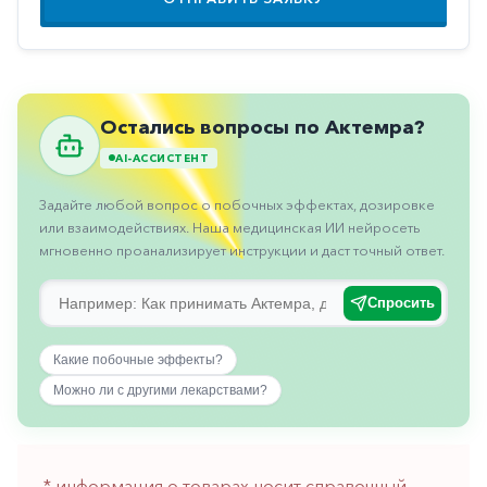
Противовоспалительные
Противогрибковые
Противоопухолевые
Остались вопросы по Актемра?
Противоподагрические
AI-АССИСТЕНТ
Противорвотные
Задайте любой вопрос о побочных эффектах, дозировке
Противоэпилептические
или взаимодействиях. Наша медицинская ИИ нейросеть
Прочее
мгновенно проанализирует инструкции и даст точный ответ.
Пульмонология
Спросить
Сердечные
Какие побочные эффекты?
Сосудистые
Можно ли с другими лекарствами?
Тромбозы
Урология
Ухо-
* информация о товарах носит справочный