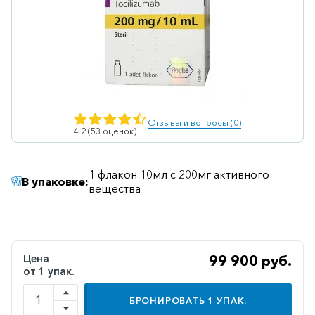
Ветеринарные
Витаминные
Гематологические
Гепатит
Гепатопротекторы
Отзывы и вопросы (0)
4.2 (53 оценок)
Гинекология
Гомеопатические
1 флакон 10мл с 200мг активного
В упаковке:
вещества
Гормональные
Дерматологические
Диабетические
Цена
99 900 руб.
Желудочно-
от 1 упак.
кишечные
БРОНИРОВАТЬ
1
УПАК.
Иммунодепрессанты