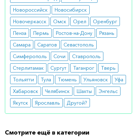
Новороссийск
Новосибирск
Вы можете заказать препарат с доставкой в
аптеку-партнёра в вашем городе. Для этого Вы
Новочеркасск
Омск
Орел
Оренбург
можете оформить бронирование на сайте или
Пенза
Пермь
Ростов-на-Дону
Рязань
заказать по телефону
8 800 301 52 86
(бесплатно
Самара
Саратов
Севастополь
с любого телефона по РФ)
Симферополь
Сочи
Ставрополь
Стерлитамак
Сургут
Таганрог
Тверь
Тольятти
Тула
Тюмень
Ульяновск
Уфа
Хабаровск
Челябинск
Шахты
Энгельс
Якутск
Ярославль
Другой?
Смотрите ещё в категории