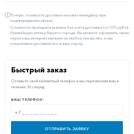
Иммуностимуляторы
Точную стоимость доставки назовет менеджер при
Климактерические
подтверждении заказа.
Стоимость препарата указана без учёта доставки (от 200 руб) в
Метаболизм
ближайшую аптеку Вашего города. Вы можете оформить заказ
через наш интернет магазин на любое лекарство, и мы
Минеральный
оперативно доставим его в ваш город.
обмен
Наружные
средства
Быстрый заказ
Неврологические
Оставьте свой контактный телефон и мы перезвоним вам в
Остеопороз
течение 30 секунд.
Офтальмология
ВАШ ТЕЛЕФОН:
Паркинсон
Противоаллергические
Противовирусные
ОТПРАВИТЬ ЗАЯВКУ