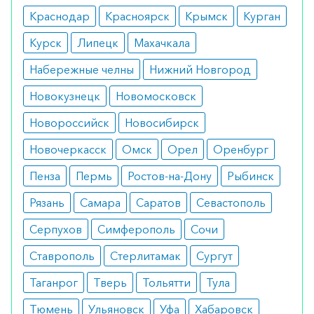
эндометрий для имплантации
Краснодар
Красноярск
Крымск
Курган
оплодотворенного яйцеклетки. У мужчин
Курск
Липецк
Махачкала
препарат способствует стимуляции
Набережные челны
Нижний Новгород
сперматогенеза, воздействуя на Сертолиевы
клетки в семенниках, которые начинают активно
Новокузнецк
Новомосковск
вырабатывать ингибин и андрогены.
Новороссийск
Новосибирск
Показания
Новочеркасск
Омск
Орел
Оренбург
Препарат назначается для:
Пенза
Пермь
Ростов-на-Дону
Рыбинск
Рязань
Самара
Саратов
Севастополь
индукции овуляции у женщин с
ановуляцией или неэффективным ответом
Серпухов
Симферополь
Сочи
на кломифенцитрат;
стимуляции множественных овуляций в
Ставрополь
Стерлитамак
Сургут
рамках программы экстракорпорального
оплодотворения (ЭКО);
Таганрог
Тверь
Тольятти
Тула
лечения гипогонадотропного
гипогонадизма у мужчин.
Тюмень
Ульяновск
Уфа
Хабаровск