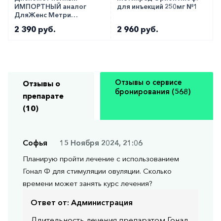
ручки для инъекций. Женщинам нужно вводить
ИМПОРТНЫЙ аналог
для инъекций 250мг №1
лекарство в начале менструального цикла.
ДляЖенс Метри
таблетки 2мг №28
2 390 руб.
2 960 руб.
Особые указания
В течение лечения рекомендуется регулярный
медицинский контроль, включая измерение
Отзывы о сервисе
Отзывы о
уровней ЧХГ и УЗИ яичников.
бронирования (568)
препарате
Продажа препарата осуществляется строго по
(10)
рецепту.
Софья
15 Ноября 2024, 21:06
Препарат вводится строго по инструкции и
только под наблюдением специалиста.
Планирую пройти лечение с использованием
Гонал Ф для стимуляции овуляции. Сколько
Медики о препарате
времени может занять курс лечения?
Профессионалы в области репродуктивной
Ответ от:
Администрация
медицины считают Гонал Ф 300 МЕ эффективным
Длительность лечения препаратом Гонал