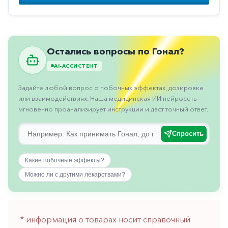
Противовоспалительные
Противогрибковые
Противоопухолевые
Остались вопросы по Гонал?
Противоподагрические
AI-АССИСТЕНТ
Противорвотные
Задайте любой вопрос о побочных эффектах, дозировке
Противоэпилептические
или взаимодействиях. Наша медицинская ИИ нейросеть
мгновенно проанализирует инструкции и даст точный ответ.
Прочее
Пульмонология
Спросить
Сердечные
Какие побочные эффекты?
Сосудистые
Можно ли с другими лекарствами?
Тромбозы
Урология
* информация о товарах носит справочный
Ухо-