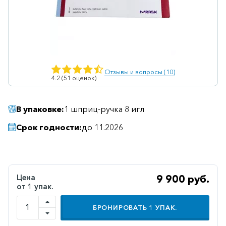
Ветеринарные
Витаминные
Гематологические
Гепатит
Отзывы и вопросы (10)
4.2 (51 оценок)
Гепатопротекторы
Гинекология
В упаковке:
1 шприц-ручка 8 игл
Гомеопатические
Срок годности:
до 11.2026
Гормональные
Дерматологические
Диабетические
Цена
9 900 руб.
от 1 упак.
Желудочно-
кишечные
БРОНИРОВАТЬ
1
УПАК.
Иммунодепрессанты