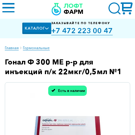
ЛОФТ
ФАРМ
ЗАКАЗЫВАЙТЕ ПО ТЕЛЕФОНУ
КАТАЛОГ
+7 472 223 00 47
Главная
Гормональные
Гонал Ф 300 МЕ р-р для
Алкоголизм,
курение
инъекций п/к 22мкг/0,5мл №1
Альцгеймера
болезнь
Есть в наличии
Спасибо, мы учли Вашу оценку!
Антибактериальные
Артроз
Биологически
активные
добавки