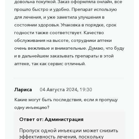
довольна покупкой. Заказ оформляла онлайн, все
но его введение требует четкого соблюдения
прошло быстро и удобно. Препарат использую
инструкций и медицинского контроля.
для лечения, и уже заметила улучшения в
состоянии здоровья. Упаковка в порядке, срок
Как оформить заказ?
годности также соответствует. Качество
обслуживания на высоте, сотрудники аптеки
Вы можете заказать препарат с доставкой в
очень вежливые и внимательные. Думаю, что буду
аптеку-партнёра в вашем городе. Для этого Вы
и в дальнейшем заказывать препараты в этой
можете оформить бронирование на сайте или
аптеке, так как сервис отличный.
заказать по телефону
8 800 301 52 86
(бесплатно
с любого телефона по РФ)
Лариса
04 Августа 2024, 19:30
Какие могут быть последствия, если я пропущу
одну инъекцию?
Ответ от:
Администрация
Пропуск одной инъекции может снизить
эффективность лечения, поскольку