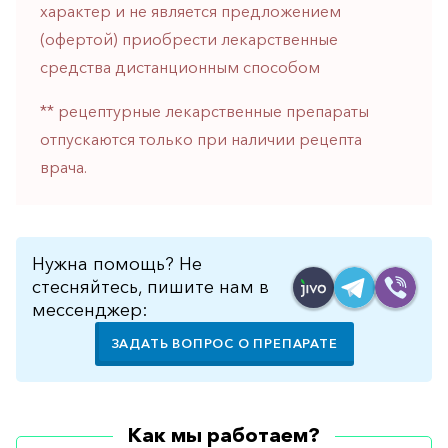
характер и не является предложением
горло-
нос
(офертой) приобрести лекарственные
средства дистанционным способом
Хирургия
Щитовидная
** рецептурные лекарственные препараты
железа
отпускаются только при наличии рецепта
врача.
Нужна помощь? Не
стесняйтесь, пишите нам в
мессенджер:
ЗАДАТЬ ВОПРОС О ПРЕПАРАТЕ
Как мы работаем?