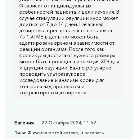
средством для лечения различных форм
Ф зависит от индивидуальных
особенностей пациента и цели лечения. В
бесплодия, однако подчеркивают
случае стимуляции овуляции курс может
необходимость строго
длиться от 7 до 14 дней. Начальная
индивидуализированного подхода и
дозировка препарата часто составляет
75-150 МЕ в день, но может быть
медицинского контроля.
адаптирована врачом в зависимости от
реакции организма. После того как
Стоимость и приобретение
фолликулы достигают нужного размера,
может быть проведена инъекция ХГЧ для
Средняя цена препарата варьируется от 12900
индукции овуляции. Важно регулярно
проводить ультразвуковое
до 14300 рублей.
исследование и анализы крови для
контроля над процессом и
Обратите внимание на наличие всех
корректировки дозировки.
необходимых компонентов для инъекций:
шприцы, ручки для инъекций, иглы для
введения медикамента.
Евгения
22 Октября 2024, 11:52
Итак, Гонал Ф 300 МЕ — это мощный инструмент
Гонал Ф купила в этой аптеке, и осталась
в руках опытного врача для лечения бесплодия,