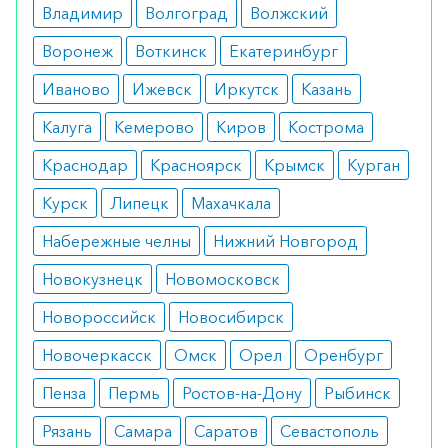
Противопоказания
Владимир
Волгоград
Волжский
Воронеж
Воткинск
Екатеринбург
Обычно пациенты хорошо переносят лечение.
Не назначают лекарство только в случае наличия
Иваново
Ижевск
Иркутск
Казань
индивидуальной непереносимости веществ,
Калуга
Кемерово
Киров
Кострома
входящих в состав медикамента.
Краснодар
Красноярск
Крымск
Курган
Побочные эффекты
Курск
Липецк
Махачкала
Побочные эффекты возникают крайне редко.
Набережные челны
Нижний Новгород
Пациент может столкнуться с кожными
Новокузнецк
Новомосковск
высыпаниями, головокружением и повышенным
беспокойством.
Новороссийск
Новосибирск
Режим дозирования
Новочеркасск
Омск
Орел
Оренбург
Пенза
Пермь
Ростов-на-Дону
Рыбинск
Таблетки принимают целиком и запивают
обычной водой комнатной температуры.
Рязань
Самара
Саратов
Севастополь