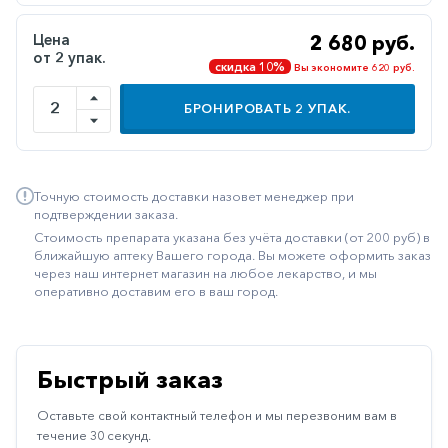
Иммуностимуляторы
Цена
2 680 руб.
от 2 упак.
Климактерические
скидка 10%
Вы экономите 620 руб.
Метаболизм
БРОНИРОВАТЬ
2
УПАК.
Минеральный
обмен
Наружные
Точную стоимость доставки назовет менеджер при
средства
подтверждении заказа.
Стоимость препарата указана без учёта доставки (от 200 руб) в
Неврологические
ближайшую аптеку Вашего города. Вы можете оформить заказ
через наш интернет магазин на любое лекарство, и мы
Остеопороз
оперативно доставим его в ваш город.
Офтальмология
Паркинсон
Быстрый заказ
Противоаллергические
Оставьте свой контактный телефон и мы перезвоним вам в
Противовирусные
течение 30 секунд.