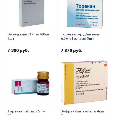
Как оформить заказ?
Вы можете заказать препарат с доставкой в
аптеку-партнёра в вашем городе. Для этого Вы
можете оформить бронирование на сайте или
Эменд капс. 125мг/80мг
Торекан р-р д/инъекц
3шт
6.5мг/1мл амп 5шт
заказать по телефону
8 800 301 52 86
(бесплатно
с любого телефона по РФ)
7 300 руб.
7 870 руб.
Торекан таб. п/о 6,5мг
Зофран 8мг ампулы 4мл