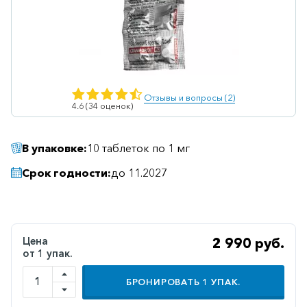
Ветеринарные
Витаминные
Гематологические
Гепатит
Отзывы и вопросы (2)
4.6 (34 оценок)
Гепатопротекторы
Гинекология
В упаковке:
10 таблеток по 1 мг
Гомеопатические
Срок годности:
до 11.2027
Гормональные
Дерматологические
Диабетические
Цена
2 990 руб.
от 1 упак.
Желудочно-
кишечные
БРОНИРОВАТЬ
1
УПАК.
Иммунодепрессанты