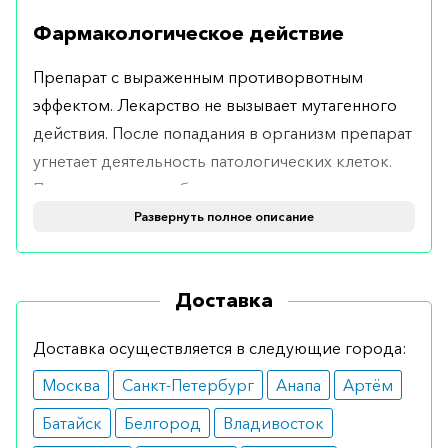
Фармакологическое действие
Препарат с выраженным противорвотным
эффектом. Лекарство не вызывает мутагенного
действия. После попадания в организм препарат
угнетает деятельность патологических клеток.
При опухолевых заболеваниях предотвращает
риск метастазирования.
Развернуть полное описание
Показания
Доставка
Рекомендуется при лечении злокачественных
новообразований. Препарат помогает
Доставка осуществляется в следующие города:
предотвратить или устранить тошноту и рвоту,
Москва
Санкт-Петербург
Анапа
Артём
которая появляется на фоне прохождения
химиотерапии или лучевой терапии.
Батайск
Белгород
Владивосток