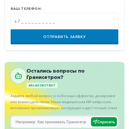
Противовоспалительные
ВАШ ТЕЛЕФОН:
Противогрибковые
Противоопухолевые
Противоподагрические
ОТПРАВИТЬ ЗАЯВКУ
Противорвотные
Противоэпилептические
Прочее
Остались вопросы по
Пульмонология
Гранисетрон?
Сердечные
AI-АССИСТЕНТ
Задайте любой вопрос о побочных эффектах, дозировке
Сосудистые
или взаимодействиях. Наша медицинская ИИ нейросеть
Тромбозы
мгновенно проанализирует инструкции и даст точный ответ.
Урология
Спросить
Ухо-