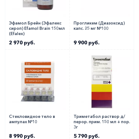
Эфамол Брейн (Эфалекс
Прогликем (Диазоксид)
сироп) Efamol Brain 150мл
капс. 25 мг №100
(Efalex)
2 970 руб.
9 900 руб.
Стекловидное тело в
Триметабол раствор д/
ампулах №10
перор. прим. 150 мл + пор.
3г
8 990 руб.
5 790 руб.