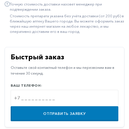
Точную стоимость доставки назовет менеджер при
Иммуностимуляторы
подтверждении заказа.
Стоимость препарата указана без учёта доставки (от 200 руб) в
Климактерические
ближайшую аптеку Вашего города. Вы можете оформить заказ
через наш интернет магазин на любое лекарство, и мы
Метаболизм
оперативно доставим его в ваш город.
Минеральный
обмен
Наружные
Быстрый заказ
средства
Оставьте свой контактный телефон и мы перезвоним вам в
Неврологические
течение 30 секунд.
Остеопороз
ВАШ ТЕЛЕФОН:
Офтальмология
Паркинсон
Противоаллергические
ОТПРАВИТЬ ЗАЯВКУ
Противовирусные