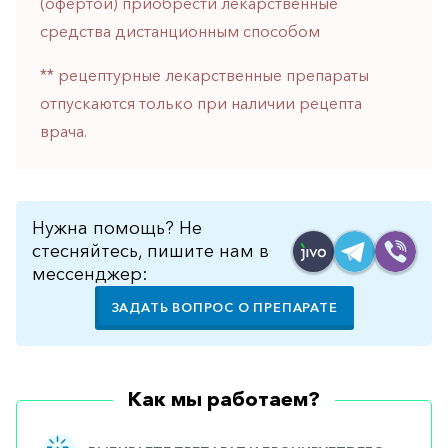
(офертой) приобрести лекарственные
горло-
средства дистанционным способом
нос
Хирургия
** рецептурные лекарственные препараты
отпускаются только при наличии рецепта
Щитовидная
железа
врача.
Нужна помощь? Не
стесняйтесь, пишите нам в
мессенджер:
ЗАДАТЬ ВОПРОС О ПРЕПАРАТЕ
Как мы работаем?