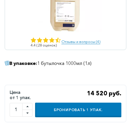
Ветеринарные
Витаминные
Гематологические
Гепатит
Отзывы и вопросы (4)
4.4 (28 оценок)
Гепатопротекторы
Гинекология
В упаковке:
1 бутылочка 1000мл (1л)
Гомеопатические
Гормональные
Дерматологические
Цена
14 520 руб.
от 1 упак.
Диабетические
БРОНИРОВАТЬ
1
УПАК.
Желудочно-
кишечные
Иммунодепрессанты