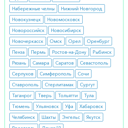
Набережные челны
Нижний Новгород
Препарат практически не имеет
противопоказаний. Единственное ограничение –
Новокузнецк
Новомосковск
наличие индивидуальной непереносимости
Новороссийск
Новосибирск
веществ, входящих в состав лечебного питания.
Новочеркасск
Омск
Орел
Оренбург
Побочные эффекты
Пенза
Пермь
Ростов-на-Дону
Рыбинск
Как правило, препарат не вызывает побочных
Рязань
Самара
Саратов
Севастополь
эффектов. По этой причине лечебное питание
Серпухов
Симферополь
Сочи
назначают даже детям, начиная с 3 лет. Только в
редких случаях вероятно появление
Ставрополь
Стерлитамак
Сургут
аллергической реакции, которая
Таганрог
Тверь
Тольятти
Тула
сопровождается кожными зудящими
Тюмень
Ульяновск
Уфа
Хабаровск
высыпаниями.
Челябинск
Шахты
Энгельс
Якутск
Режим дозирования
Ярославль
Другой?