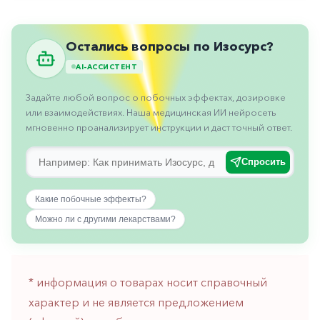
Противовоспалительные
Противогрибковые
Остались вопросы по Изосурс?
Противоопухолевые
AI-АССИСТЕНТ
Противоподагрические
Задайте любой вопрос о побочных эффектах, дозировке
Противорвотные
или взаимодействиях. Наша медицинская ИИ нейросеть
мгновенно проанализирует инструкции и даст точный ответ.
Противоэпилептические
Прочее
Спросить
Пульмонология
Какие побочные эффекты?
Сердечные
Можно ли с другими лекарствами?
Сосудистые
Тромбозы
* информация о товарах носит справочный
Урология
характер и не является предложением
Ухо-