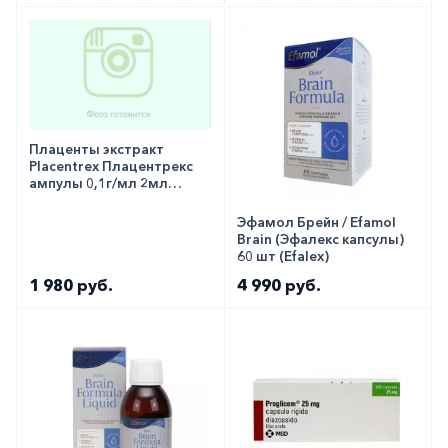
аптеку-партнёра в вашем городе. Для этого Вы
можете оформить бронирование на сайте или
заказать по телефону
8 800 301 52 86
(бесплатно
с любого телефона по РФ)
Плаценты экстракт
Placentrex Плацентрекс
ампулы 0,1г/мл 2мл
ампула №1
Эфамол Брейн / Efamol
Brain (Эфалекс капсулы)
60 шт (Efalex)
1 980 руб.
4 990 руб.