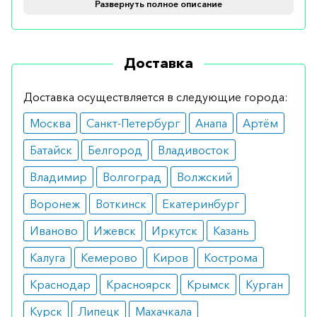
источника питательных веществ. Содержит в
Развернуть полное описание
своем составе все необходимое для
нормальной работы организма. Включает в себя
Доставка
белки, жиры, углеводы, витамины,
микроэлементы.
Доставка осуществляется в следующие города:
Показания
Москва
Санкт-Петербург
Анапа
Артём
Рекомендуется при невозможности есть
Батайск
Белгород
Владивосток
нормальную пищу. Препарат используется по
Владимир
Волгоград
Волжский
показаниям врача. Обычно Изосурс назначается в
Воронеж
Воткинск
Екатеринбург
послеоперационный период, при проведении
химиотерапии, политравмах, значительном
Иваново
Ижевск
Иркутск
Казань
снижении массы тела, повышенной физической
Калуга
Кемерово
Киров
Кострома
нагрузке, анемии, а также при невозможности
самостоятельного питания.
Краснодар
Красноярск
Крымск
Курган
Курск
Липецк
Махачкала
Противопоказания