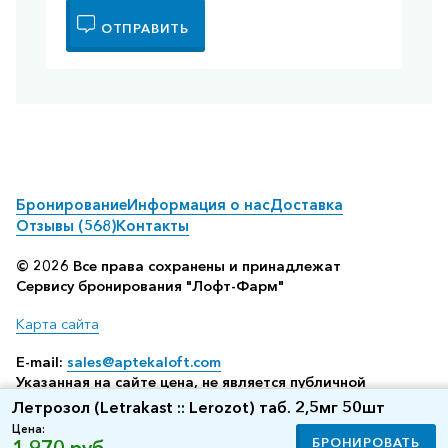
ОТПРАВИТЬ
Бронирование
Информация о нас
Доставка
Отзывы (568)
Контакты
© 2026 Все права сохранены и принадлежат
Сервису бронирования "Лофт-Фарм"
Карта сайта
E-mail:
sales@aptekaloft.com
Указанная на сайте цена, не является публичной
офертой, а всего лишь отображает среднюю стоимость
Летрозол (Letrakast :: Lerozot) таб. 2,5мг 50шт
посредством бронирования в аптеке (по данным нашего
Цена:
сервиса резервирования)
БРОНИРОВАТЬ
1 970 руб.