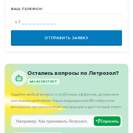
Противовоспалительные
ВАШ ТЕЛЕФОН:
Противогрибковые
Противоопухолевые
Противоподагрические
ОТПРАВИТЬ ЗАЯВКУ
Противорвотные
Противоэпилептические
Прочее
Остались вопросы по Летрозол?
Пульмонология
AI-АССИСТЕНТ
Сердечные
Задайте любой вопрос о побочных эффектах, дозировке
Сосудистые
или взаимодействиях. Наша медицинская ИИ нейросеть
мгновенно проанализирует инструкции и даст точный ответ.
Тромбозы
Урология
Спросить
Ухо-