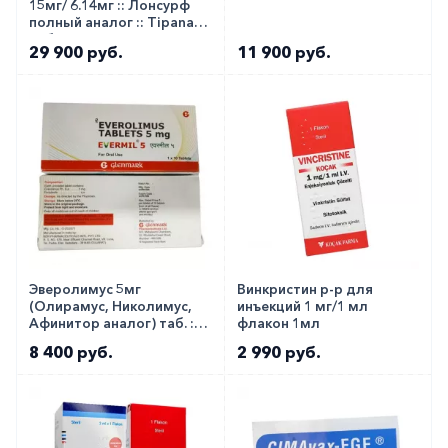
15мг/ 6.14мг :: Лонсурф
полный аналог :: Tipanat
таб. №20
29 900 руб.
11 900 руб.
Эверолимус 5мг
Винкристин р-р для
(Олирамус, Николимус,
инъекций 1 мг/1 мл
Афинитор аналог) таб. ::
флакон 1мл
Evermil 5мг №10
8 400 руб.
2 990 руб.