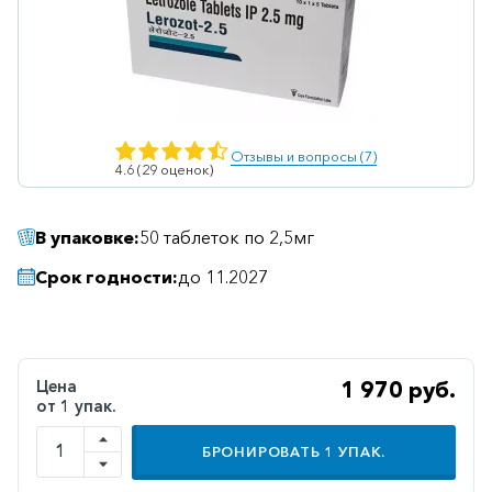
Ветеринарные
Витаминные
Гематологические
Гепатит
Отзывы и вопросы (7)
4.6 (29 оценок)
Гепатопротекторы
Гинекология
В упаковке:
50 таблеток по 2,5мг
Гомеопатические
Срок годности:
до 11.2027
Гормональные
Дерматологические
Диабетические
Цена
1 970 руб.
от 1 упак.
Желудочно-
кишечные
БРОНИРОВАТЬ
1
УПАК.
Иммунодепрессанты