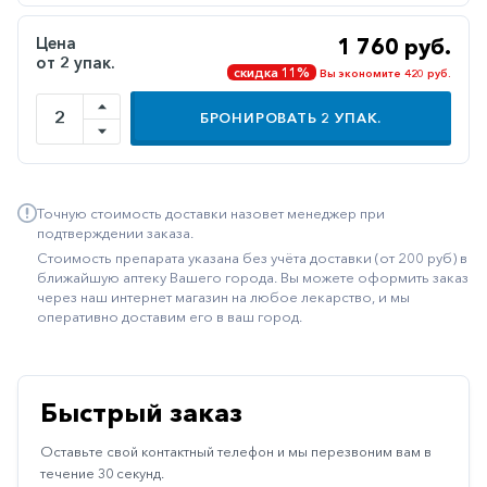
Иммуностимуляторы
Цена
1 760 руб.
от 2 упак.
Климактерические
скидка 11%
Вы экономите 420 руб.
Метаболизм
БРОНИРОВАТЬ
2
УПАК.
Минеральный
обмен
Наружные
Точную стоимость доставки назовет менеджер при
средства
подтверждении заказа.
Стоимость препарата указана без учёта доставки (от 200 руб) в
Неврологические
ближайшую аптеку Вашего города. Вы можете оформить заказ
через наш интернет магазин на любое лекарство, и мы
Остеопороз
оперативно доставим его в ваш город.
Офтальмология
Паркинсон
Быстрый заказ
Противоаллергические
Оставьте свой контактный телефон и мы перезвоним вам в
Противовирусные
течение 30 секунд.