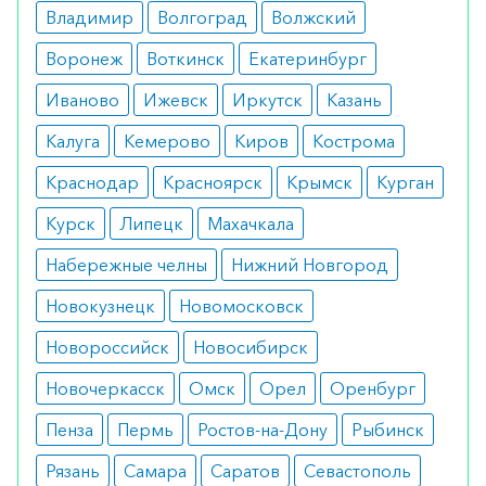
эстрогенкоррелируемый рак молочный
Владимир
Волгоград
Волжский
железы у женщин постменопаузального
периода;
Воронеж
Воткинск
Екатеринбург
метастазирующая онкопатология
молочной железы;
Иваново
Ижевск
Иркутск
Казань
поддерживающая терапия после базового
противоопухолевого лечения рака
Калуга
Кемерово
Киров
Кострома
молочной железы.
Краснодар
Красноярск
Крымск
Курган
Противопоказания
Курск
Липецк
Махачкала
идиосинкразия к компонентам;
декомпенсированные заболевания
Набережные челны
Нижний Новгород
печени;
предменопаузальный период.
Новокузнецк
Новомосковск
Побочные реакции
Новороссийск
Новосибирск
Новочеркасск
повышение аппетита и массы тела;
Омск
Орел
Оренбург
головная боль, тошнота, рвота;
Пенза
Пермь
Ростов-на-Дону
Рыбинск
остеопороз и переломы костей;
диспепсические явления;
Рязань
Самара
Саратов
Севастополь
отечный синдром.