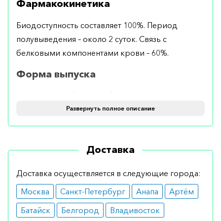
Фармакокинетика
Биодоступность составляет 100%. Период
полувыведения – около 2 суток. Связь с
белковыми компонентами крови – 60%.
Форма выпуска
Выпускается в форме таблеток по 2,5 мг № 50.
Развернуть полное описание
Применение и дозировка
Продолжительность лечения определяется
Доставка
врачом и состоянием пациентки. Стандартная
дозировка – 1 таблетка в сутки перорально
Доставка осуществляется в следующие города:
независимо от приема пищи.
Москва
Санкт-Петербург
Анапа
Артём
Показание
Батайск
Белгород
Владивосток