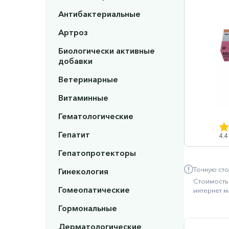
Антибактериальные
Артроз
Биологически активные
добавки
Ветеринарные
Витаминные
Гематологические
Гепатит
4.4
Гепатопротекторы
Точную сто
Гинекология
Стоимость 
Гомеопатические
интернет м
Гормональные
Дерматологические