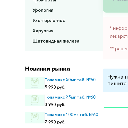
Урология
Ухо-горло-нос
* инфор
Хирургия
лекарст
Щитовидная железа
** реце
Новинки рынка
Нужна п
Топамакс 50мг таб. №60
пишите 
5 990 руб.
Топамакс 25мг таб. №60
3 990 руб.
Топамакс 100мг таб. №60
7 990 руб.