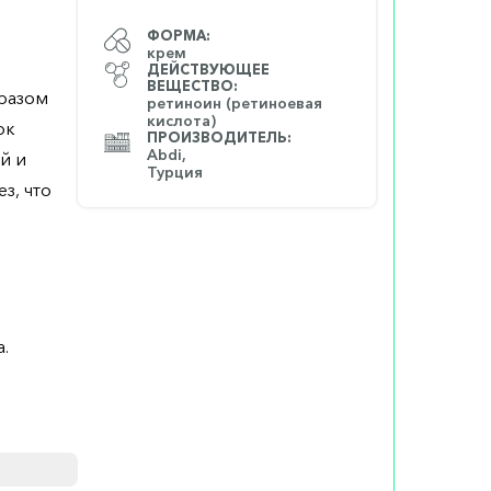
ФОРМА:
крем
ДЕЙСТВУЮЩЕЕ
ВЕЩЕСТВО:
бразом
ретиноин (ретиноевая
кислота)
ок
ПРОИЗВОДИТЕЛЬ:
Abdi,
й и
Турция
з, что
.
е 20 г.