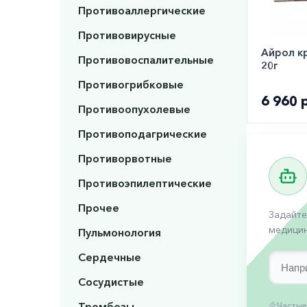
Противоаллергические
Противовирусные
Айрол к
Противовоспалительные
20г
Противогрибковые
6 960 
Противоопухолевые
Противоподагрические
Противорвотные
Противоэпилептические
Прочее
Задайте
медицин
Пульмонология
Сердечные
Сосудистые
Тромбозы
Частые