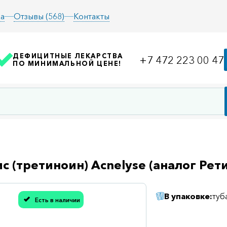
а
Отзывы (568)
Контакты
ДЕФИЦИТНЫЕ ЛЕКАРСТВА
+7 472 223 00 47
ПО МИНИМАЛЬНОЙ ЦЕНЕ!
с (третиноин) Acnelyse (аналог Рети
В упаковке:
туб
Есть в наличии
асибо, мы учли Вашу оценку!