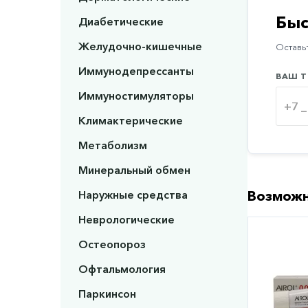
Быс
Диабетические
Желудочно-кишечные
Оставьт
Иммунодепрессанты
ВАШ Т
Иммуностимуляторы
Климактерические
Метаболизм
Минеральный обмен
Наружные средства
Возможн
Неврологические
Остеопороз
Офтальмология
Паркинсон