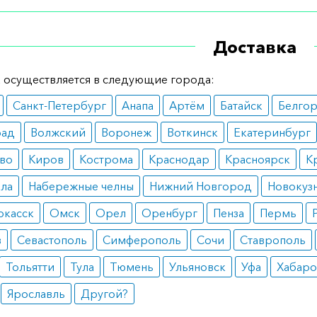
е количество наносят на сухой пораженный участок кож
Доставка
 с помощью косметических средств. Время экспозиции –
ально и зависит от степени развития патологии, цвета к
 осуществляется в следующие города:
стей организма. Курс лечения составляет около 7 недель
Санкт-Петербург
Анапа
Артём
Батайск
Белго
ания
рад
Волжский
Воронеж
Воткинск
Екатеринбург
ерпигментация;
во
Киров
Кострома
Краснодар
Красноярск
К
евая болезнь, осложненная образованием гнойных элем
едоны;
ала
Набережные челны
Нижний Новгород
Новокуз
е;
плексная терапия при меланоме.
ркасск
Омск
Орел
Оренбург
Пенза
Пермь
вопоказания
в
Севастополь
Симферополь
Сочи
Ставрополь
ология прямой кишки;
Тольятти
Тула
Тюмень
Ульяновск
Уфа
Хабаро
ги;
точувствительность;
Ярославль
Другой?
рые воспалительные кожные заболевания.