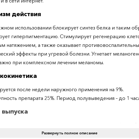
 и в сети интернет.
изм действия
жном использовании блокирует синтез белка и таким о
рует гиперпигментацию. Стимулирует регенерацию клет
м натяжением, а также оказывает противовоспалительны
еский эффекты при угревой болезни. Угнетает меланогене
ажно при комплексном лечении меланомы.
кокинетика
уется после недели наружного применения на 9%.
пность препарата 25%. Период полувыведения – до 1 часа
 выпуска
тся в виде крема для наружного применения 0,1% в тюбик
Развернуть полное описание
ение и дозировка