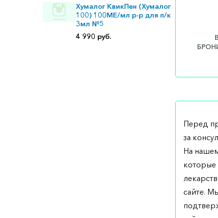
Хумалог КвикПен (Хумалог
100) 100МЕ/мл р-р для п/к
3мл №5
4 990 руб.
БРОНИ
Перед п
за консу
На нашем
которые 
лекарств
сайте. М
подтверж