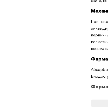
сайте, но
Механ
При нако
ликвиди
первичны
косметич
весьма в
Фарма
Абсорбир
Биодосту
Форма
Выпускае
Примен