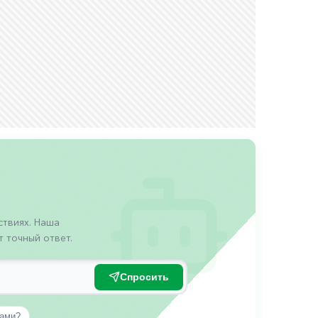
твиях. Наша
 точный ответ.
Спросить
вами?