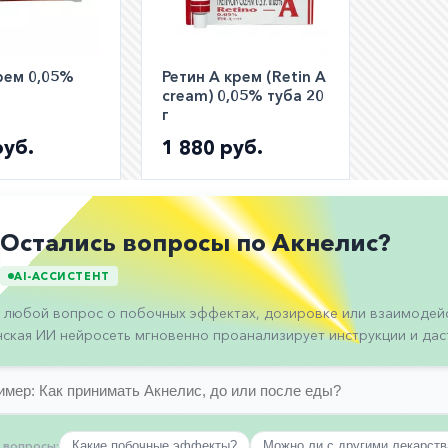
рем 0,05%
Ретин А крем (Retin A
cream) 0,05% туба 20
г
руб.
1 880 руб.
Остались вопросы по Акнелис?
AI-АССИСТЕНТ
 любой вопрос о побочных эффектах, дозировке или взаимодейс
ская ИИ нейросеть мгновенно проанализирует инструкции и даст
 вопросы:
Какие побочные эффекты?
Можно ли с другими лекарст