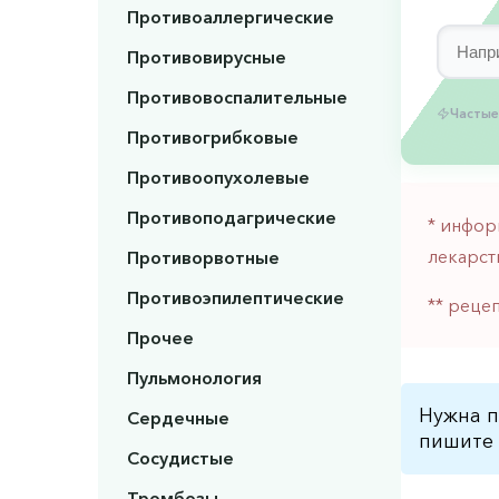
Противоаллергические
Противовирусные
Противовоспалительные
Частые
Противогрибковые
Противоопухолевые
Противоподагрические
* инфор
лекарст
Противорвотные
Противоэпилептические
** реце
Прочее
Пульмонология
Нужна п
Сердечные
пишите 
Сосудистые
Тромбозы