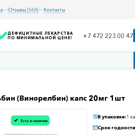
а
Отзывы (568)
Контакты
ДЕФИЦИТНЫЕ ЛЕКАРСТВА
+7 472 223 00 47
ПО МИНИМАЛЬНОЙ ЦЕНЕ!
бин (Винорелбин) капс 20мг 1шт
В упаковке:
1 к
Есть в наличии
асибо, мы учли Вашу оценку!
Срок годности