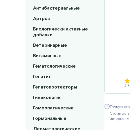
Антибактериальные
Артроз
Биологически активные
добавки
Ветеринарные
Витаминные
Гематологические
Гепатит
4.6
Гепатопротекторы
Гинекология
Точную сто
Гомеопатические
Стоимость 
Гормональные
интернет м
Дерматологические