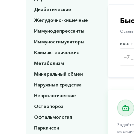
Диабетические
Быс
Желудочно-кишечные
Иммунодепрессанты
Оставьт
Иммуностимуляторы
ВАШ Т
Климактерические
Метаболизм
Минеральный обмен
Наружные средства
Неврологические
Остеопороз
Офтальмология
Задайте
Паркинсон
медицин