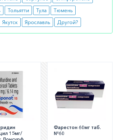
ь
Тольятти
Тула
Тюмень
Якутск
Ярославль
Другой?
шем
ли
а по РФ)
уридин
Фарестон 60мг таб.
цил 15мг/
№60
:: Лонсурф