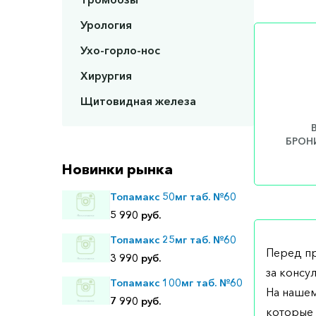
Урология
Ухо-горло-нос
Хирургия
Щитовидная железа
БРОНИ
Новинки рынка
Топамакс 50мг таб. №60
5 990 руб.
Топамакс 25мг таб. №60
Перед п
3 990 руб.
за консу
Топамакс 100мг таб. №60
На нашем
7 990 руб.
которые 