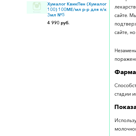
Хумалог КвикПен (Хумалог
лекарств
100) 100МЕ/мл р-р для п/к
3мл №5
сайте. М
4 990 руб.
подтверж
сайте, но
Незамени
поражени
Фарма
Способст
стадии и
Показ
Использу
молочной