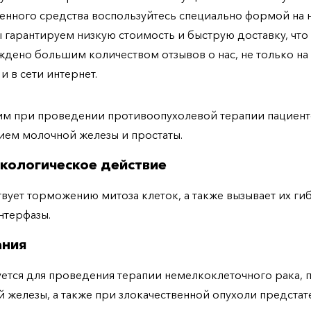
енного средства воспользуйтесь специально формой на
ы гарантируем низкую стоимость и быструю доставку, что
дено большим количеством отзывов о нас, не только н
 и в сети интернет.
м при проведении противоопухолевой терапии пациент
ем молочной железы и простаты.
кологическое действие
вует торможению митоза клеток, а также вызывает их гиб
нтерфазы.
ания
ется для проведения терапии немелкоклеточного рака, 
 железы, а также при злокачественной опухоли предста