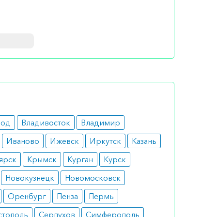
кционном
оторых
род
Владивосток
Владимир
Иваново
Ижевск
Иркутск
Казань
Средняя
ярск
Крымск
Курган
Курск
ю.
Новокузнецк
Новомосковск
Оренбург
Пенза
Пермь
озировку
стополь
Серпухов
Симферополь