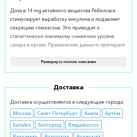
Доза в 14 mg активного вещества Ребелсаса
стимулирует выработку инсулина и подавляет
секрецию глюкагона. Это приводит к
статистически значимому снижению уровня
сахара в крови. Применение данного препарата
также замедляет опорожнение желудка и
уменьшает аппетит.
Развернуть полное описание
Показания
Доставка
Показания к применению препарата включают в
себя терапию пациентов с сахарным диабетом 2
Доставка осуществляется в следующие города:
типа. По данным статистических анализов,
Москва
Санкт-Петербург
Анапа
Артём
препарат эффективен как в монотерапии, так и в
комбинации с другими антидиабетическими
Батайск
Белгород
Владивосток
средствами.
Владимир
Волгоград
Волжский