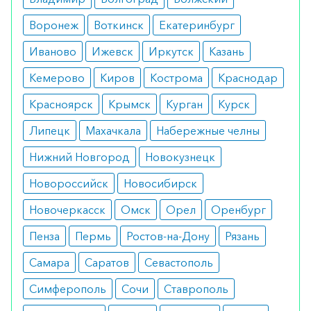
Противопоказания
Воронеж
Воткинск
Екатеринбург
Ограничения к применению препарата
Иваново
Ижевск
Иркутск
Казань
включают индивидуальную непереносимость,
Кемерово
Киров
Кострома
Краснодар
сахарный диабет 1 типа и диабетический
Красноярск
Крымск
Курган
Курск
кетоацидоз. Пациенты в этих группах не должны
пить Ребелсас. Не прописывают медикамент
Липецк
Махачкала
Набережные челны
детям до 18 лет.
Нижний Новгород
Новокузнецк
Побочные эффекты
Новороссийск
Новосибирск
Сравнение данных показывает, что побочные
Новочеркасск
Омск
Орел
Оренбург
эффекты включают тошноту, рвоту, диарею и
Пенза
Пермь
Ростов-на-Дону
Рязань
головную боль. Однако эти эффекты, как
Самара
Саратов
Севастополь
правило, прекращаются после первого месяца
терапии.
Симферополь
Сочи
Ставрополь