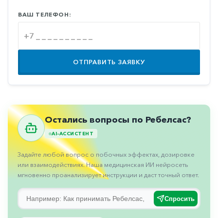
Противовоспалительные
ВАШ ТЕЛЕФОН:
Противогрибковые
Противоопухолевые
Противоподагрические
ОТПРАВИТЬ ЗАЯВКУ
Противорвотные
Противоэпилептические
Прочее
Остались вопросы по Ребелсас?
Пульмонология
AI-АССИСТЕНТ
Сердечные
Задайте любой вопрос о побочных эффектах, дозировке
Сосудистые
или взаимодействиях. Наша медицинская ИИ нейросеть
мгновенно проанализирует инструкции и даст точный ответ.
Тромбозы
Урология
Спросить
Ухо-