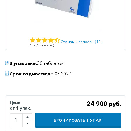
Ветеринарные
Витаминные
Гематологические
Гепатит
Отзывы и вопросы (10)
4.5 (4 оценок)
Гепатопротекторы
Гинекология
В упаковке:
30 таблеток
Гомеопатические
Срок годности:
до 03.2027
Гормональные
Дерматологические
Диабетические
Цена
24 900 руб.
от 1 упак.
Желудочно-
кишечные
БРОНИРОВАТЬ
1
УПАК.
Иммунодепрессанты