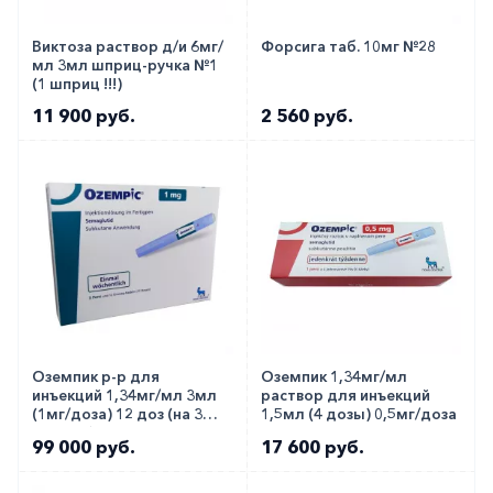
другими препаратами в этой группе.
Виктоза раствор д/и 6мг/
Форсига таб. 10мг №28
Статистически значимое снижение уровня
мл 3мл шприц-ручка №1
(1 шприц !!!)
сахара в крови обычно наблюдается уже после
11 900 руб.
2 560 руб.
первого месяца применения. Медикамент
хорошо сочетается с другими
антидиабетическими препаратами и позволяет
достичь лучшего контроля гликемии, при этом
имея относительно небольшой список побочных
эффектов.
Как оформить заказ?
Вы можете заказать препарат с доставкой в
Оземпик р-р для
Оземпик 1,34мг/мл
инъекций 1,34мг/мл 3мл
раствор для инъекций
аптеку-партнёра в вашем городе. Для этого Вы
(1мг/доза) 12 доз (на 3
1,5мл (4 дозы) 0,5мг/доза
можете оформить бронирование на сайте или
месяца)!!!
99 000 руб.
17 600 руб.
заказать по телефону
8 800 301 52 86
(бесплатно
с любого телефона по РФ)