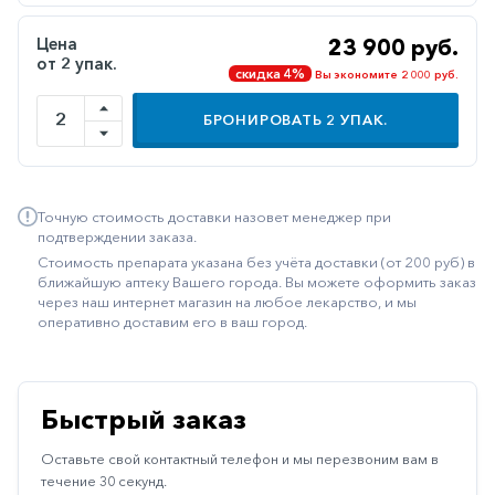
Иммуностимуляторы
Цена
23 900 руб.
от 2 упак.
Климактерические
скидка 4%
Вы экономите 2 000 руб.
Метаболизм
БРОНИРОВАТЬ
2
УПАК.
Минеральный
обмен
Наружные
Точную стоимость доставки назовет менеджер при
средства
подтверждении заказа.
Стоимость препарата указана без учёта доставки (от 200 руб) в
Неврологические
ближайшую аптеку Вашего города. Вы можете оформить заказ
через наш интернет магазин на любое лекарство, и мы
Остеопороз
оперативно доставим его в ваш город.
Офтальмология
Паркинсон
Быстрый заказ
Противоаллергические
Оставьте свой контактный телефон и мы перезвоним вам в
Противовирусные
течение 30 секунд.