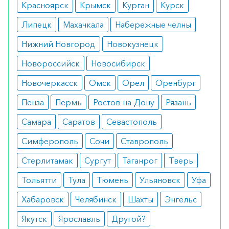
Красноярск
Крымск
Курган
Курск
Липецк
Махачкала
Набережные челны
Нижний Новгород
Новокузнецк
Новороссийск
Новосибирск
Новочеркасск
Омск
Орел
Оренбург
Пенза
Пермь
Ростов-на-Дону
Рязань
Самара
Саратов
Севастополь
Симферополь
Сочи
Ставрополь
Стерлитамак
Сургут
Таганрог
Тверь
Тольятти
Тула
Тюмень
Ульяновск
Уфа
Хабаровск
Челябинск
Шахты
Энгельс
Якутск
Ярославль
Другой?