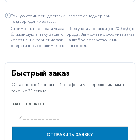
Иммуностимуляторы
Точную стоимость доставки назовет менеджер при
Климактерические
подтверждении заказа.
Стоимость препарата указана без учёта доставки (от 200 руб) в
Метаболизм
ближайшую аптеку Вашего города. Вы можете оформить заказ
через наш интернет магазин на любое лекарство, и мы
Минеральный
оперативно доставим его в ваш город.
обмен
Наружные
средства
Быстрый заказ
Неврологические
Оставьте свой контактный телефон и мы перезвоним вам в
Остеопороз
течение 30 секунд.
Офтальмология
ВАШ ТЕЛЕФОН:
Паркинсон
Противоаллергические
Противовирусные
ОТПРАВИТЬ ЗАЯВКУ