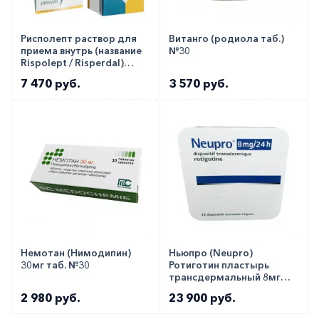
Рисполепт раствор для
Витанго (родиола таб.)
приема внутрь (название
№30
Rispolept / Risperdal)
1мг/1мл фл. 100мл!!!
7 470 руб.
3 570 руб.
Немотан (Нимодипин)
Ньюпро (Neupro)
30мг таб. №30
Ротиготин пластырь
трансдермальный 8мг
№30
2 980 руб.
23 900 руб.