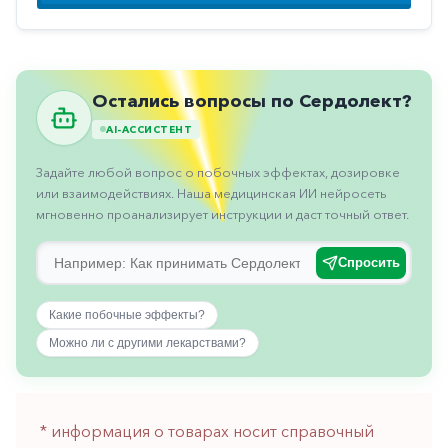
Противовоспалительные
Противогрибковые
Противоопухолевые
Остались вопросы по Сердолект?
Противоподагрические
AI-АССИСТЕНТ
Противорвотные
Задайте любой вопрос о побочных эффектах, дозировке
Противоэпилептические
или взаимодействиях. Наша медицинская ИИ нейросеть
мгновенно проанализирует инструкции и даст точный ответ.
Прочее
Пульмонология
Спросить
Сердечные
Какие побочные эффекты?
Сосудистые
Можно ли с другими лекарствами?
Тромбозы
Урология
* информация о товарах носит справочный
Ухо-