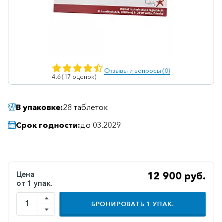
Ветеринарные
Витаминные
Гематологические
Гепатит
Отзывы и вопросы (0)
4.6 (17 оценок)
Гепатопротекторы
Гинекология
В упаковке:
28 таблеток
Гомеопатические
Срок годности:
до 03.2029
Гормональные
Дерматологические
Диабетические
Цена
12 900 руб.
от 1 упак.
Желудочно-
кишечные
БРОНИРОВАТЬ
1
УПАК.
Иммунодепрессанты