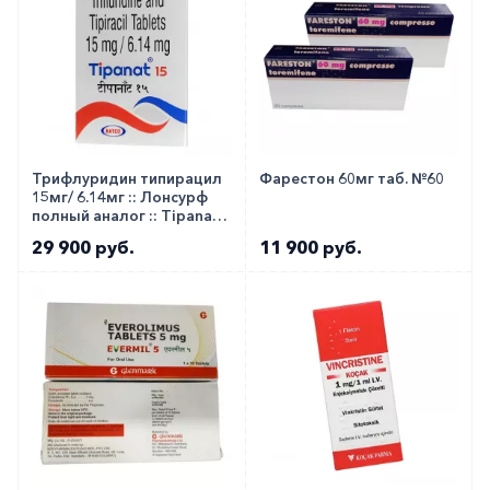
Трифлуридин типирацил
Фарестон 60мг таб. №60
15мг/ 6.14мг :: Лонсурф
полный аналог :: Tipanat
таб. №20
29 900 руб.
11 900 руб.