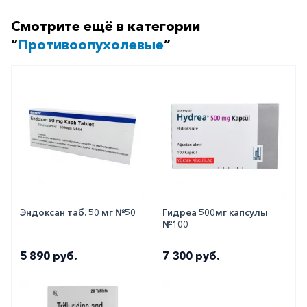
Смотрите ещё в категории
Тамоксифен Эбеве 20мг №30
“
Противоопухолевые
”
Как оформить заказ?
Вы можете заказать препарат с доставкой в
аптеку-партнёра в вашем городе. Для этого Вы
можете оформить бронирование на сайте или
заказать по телефону
8 800 301 52 86
(бесплатно
с любого телефона по РФ)
Эндоксан таб. 50 мг №50
Гидреа 500мг капсулы
№100
5 890 руб.
7 300 руб.