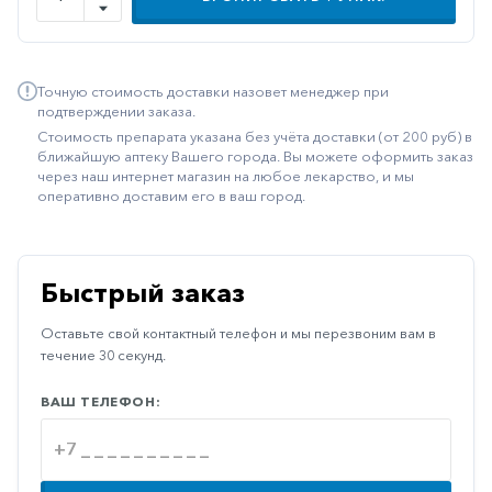
Иммуностимуляторы
Климактерические
Точную стоимость доставки назовет менеджер при
Метаболизм
подтверждении заказа.
Стоимость препарата указана без учёта доставки (от 200 руб) в
Минеральный
ближайшую аптеку Вашего города. Вы можете оформить заказ
обмен
через наш интернет магазин на любое лекарство, и мы
оперативно доставим его в ваш город.
Наружные
средства
Неврологические
Быстрый заказ
Остеопороз
Оставьте свой контактный телефон и мы перезвоним вам в
Офтальмология
течение 30 секунд.
Паркинсон
ВАШ ТЕЛЕФОН:
Противоаллергические
Противовирусные