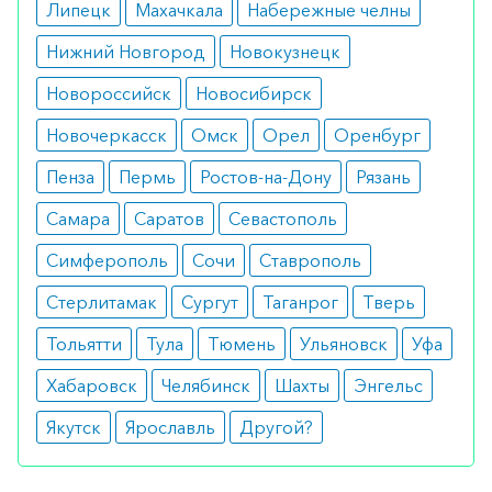
некоторых случаях отмечаются приливы,
Липецк
Махачкала
Набережные челны
кровотечения и алопеция.
Нижний Новгород
Новокузнецк
Режим дозирования
Новороссийск
Новосибирск
Дозировка определяется индивидуально и в
Новочеркасск
Омск
Орел
Оренбург
среднем составляет 20-40 мг в день.
Пенза
Пермь
Ростов-на-Дону
Рязань
Продолжительность лечения длительная, но при
Самара
Саратов
Севастополь
появлении признаков прогрессирования
патологии терапию отменяют.
Симферополь
Сочи
Ставрополь
Особые указания
Стерлитамак
Сургут
Таганрог
Тверь
Тольятти
Тула
Тюмень
Ульяновск
Уфа
Во время применения препарата следует
регулярно проводить гинекологические
Хабаровск
Челябинск
Шахты
Энгельс
осмотры. При появлении кровотечений и
Якутск
Ярославль
Другой?
выделений следует отменить лечение.
Аналоги