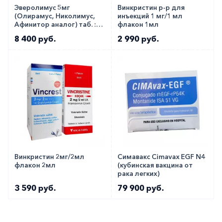
Эверолимус 5мг
Винкристин р-р для
(Олирамус, Николимус,
инъекций 1 мг/1 мл
Афинитор аналог) таб. ::
флакон 1мл
Evermil 5мг №10
8 400 руб.
2 990 руб.
Винкристин 2мг/2мл
Симавакс Cimavax EGF N4
флакон 2мл
(кубинская вакцина от
рака легких)
3 590 руб.
79 900 руб.