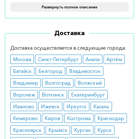
Развернуть полное описание
Показания
Назначается для лечения эстрогенозависимого
Доставка
рака молочной железы, особенно в стадии
менопаузы. Также эффективен при раке грудной
Доставка осуществляется в следующие города:
железы у мужчин.
Москва
Санкт-Петербург
Анапа
Артём
Противопоказания
Батайск
Белгород
Владивосток
Препарат подходит большинству пациентов, но
Владимир
Волгоград
Волжский
его нельзя применять при беременности и во
Воронеж
Воткинск
Екатеринбург
время лактации.
Иваново
Ижевск
Иркутск
Казань
Побочные эффекты
Кемерово
Киров
Кострома
Краснодар
Препарат при правильно подобранной
Красноярск
Крымск
Курган
Курск
дозировке не вызывает побочных эффектов. В