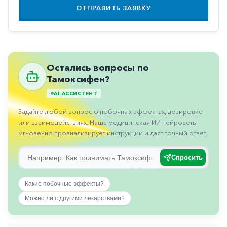
Противовоспалительные
ОТПРАВИТЬ ЗАЯВКУ
Противогрибковые
Противоопухолевые
Противоподагрические
Остались вопросы по
Тамоксифен?
Противорвотные
AI-АССИСТЕНТ
Противоэпилептические
Задайте любой вопрос о побочных эффектах, дозировке
Прочее
или взаимодействиях. Наша медицинская ИИ нейросеть
Пульмонология
мгновенно проанализирует инструкции и даст точный ответ.
Сердечные
Спросить
Сосудистые
Какие побочные эффекты?
Тромбозы
Можно ли с другими лекарствами?
Урология
Ухо-