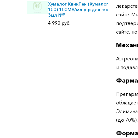
Хумалог КвикПен (Хумалог
лекарств
100) 100МЕ/мл р-р для п/к
сайте. М
3мл №5
подтверж
4 990 руб.
сайте, но
Механ
Азтреона
и подавл
Фарма
Препарат
обладает
Элиминац
(до 70%).
Форма