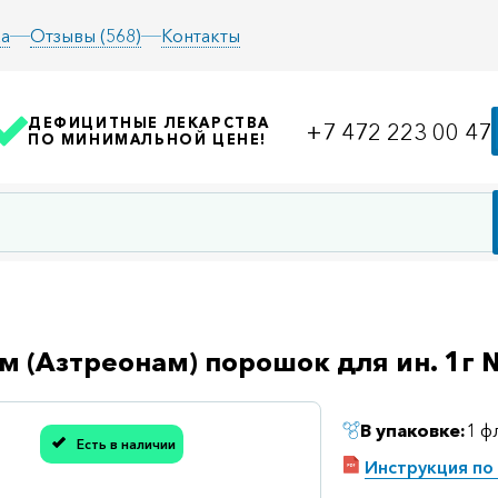
а
Отзывы (568)
Контакты
ДЕФИЦИТНЫЕ ЛЕКАРСТВА
+7 472 223 00 47
ПО МИНИМАЛЬНОЙ ЦЕНЕ!
м (Азтреонам) порошок для ин. 1г 
В упаковке:
1 ф
Есть в наличии
асибо, мы учли Вашу оценку!
Инструкция по