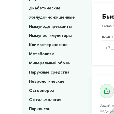
Диабетические
Быс
Желудочно-кишечные
Иммунодепрессанты
Оставьт
Иммуностимуляторы
ВАШ Т
Климактерические
Метаболизм
Минеральный обмен
Наружные средства
Неврологические
Остеопороз
Офтальмология
Задайте
Паркинсон
медицин