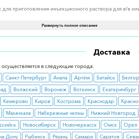
для приготовления инъекционного раствора для в/в ил
 1г №1.
Развернуть полное описание
ение и дозировка
тся по 1000–2000 мг 2–3 раза в день в зависимости от тяже
Доставка
и. Максимально допустимая суточная доза – 8000 мг.
ания
 осуществляется в следующие города:
Санкт-Петербург
Анапа
Артём
Батайск
Белго
при инфекциях мочеполовой системы, нижних дыхательны
нных заболеваниях кожи, а также при нозокомиальных
рад
Волжский
Воронеж
Воткинск
Екатеринбург
х.
Кемерово
Киров
Кострома
Краснодар
Красно
вопоказания
Махачкала
Набережные челны
Нижний Новгород
ствительность к препарату или его компонентам.
ссийск
Новосибирск
Новочеркасск
Омск
Орел
на-Дону
Рыбинск
Рязань
Самара
Саратов
Сева
ные эффекты