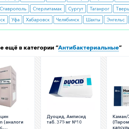
Ставрополь
Стерлитамак
Сургут
Таганрог
Твер
тные реакции в виде гиперемии, зуда;
темные реакции: головная боль, слабость, артериальная
вск
Уфа
Хабаровск
Челябинск
Шахты
Энгельс
отензия.
ормить заказ?
е заказать препарат с доставкой в аптеку-партнёра в ва
е ещё в категории “
Антибактериальные
”
Для этого Вы можете оформить бронирование на сайте и
 по телефону
8 800 301 52 86
(бесплатно с любого телефон
ицин
Дуоцид, Амписид
Каман/
n (аналоги
таб. 375 мг №10
(Паром
с,
капсул