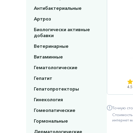
Антибактериальные
Артроз
Биологически активные
добавки
Ветеринарные
Витаминные
Гематологические
Гепатит
4.5
Гепатопротекторы
Гинекология
Точную сто
Гомеопатические
Стоимость 
интернет м
Гормональные
Дерматологические