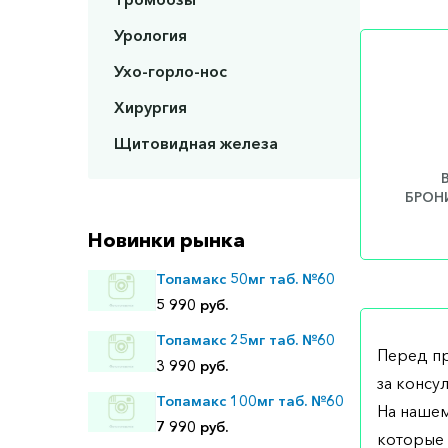
Урология
Ухо-горло-нос
Хирургия
Щитовидная железа
БРОНИ
Новинки рынка
Топамакс 50мг таб. №60
5 990 руб.
Топамакс 25мг таб. №60
Перед п
3 990 руб.
за консу
Топамакс 100мг таб. №60
На нашем
7 990 руб.
которые 