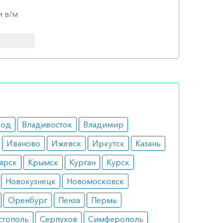
и в/м
сти
род
Владивосток
Владимир
х путей,
Иваново
Ижевск
Иркутск
Казань
ярск
Крымск
Курган
Курск
Новокузнецк
Новомосковск
Оренбург
Пенза
Пермь
стополь
Серпухов
Симферополь