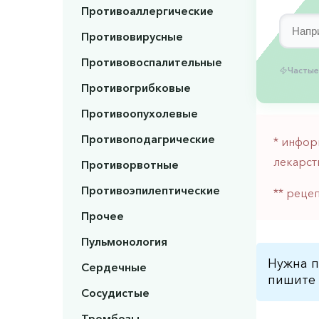
Противоаллергические
Противовирусные
Противовоспалительные
Частые
Противогрибковые
Противоопухолевые
Противоподагрические
* инфор
лекарст
Противорвотные
Противоэпилептические
** реце
Прочее
Пульмонология
Нужна п
Сердечные
пишите 
Сосудистые
Тромбозы